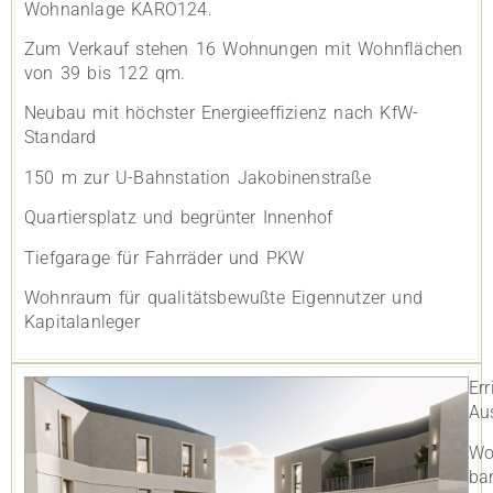
Wohnanlage KARO124.
Zum Verkauf stehen 16 Wohnungen mit Wohnflächen
von 39 bis 122 qm.
Neubau mit höchster Energieeffizienz nach KfW-
Standard
150 m zur U-Bahnstation Jakobinenstraße
Quartiersplatz und begrünter Innenhof
Tiefgarage für Fahrräder und PKW
Wohnraum für qualitätsbewußte Eigennutzer und
Kapitalanleger
Er
Au
Wo
bar